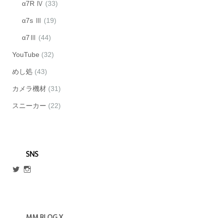
α7R Ⅳ
(33)
α7s Ⅲ
(19)
α7Ⅲ
(44)
YouTube
(32)
めし処
(43)
カメラ機材
(31)
スニーカー
(22)
SNS
@escmm45
mm_blog_x
さ
さ
ん
ん
の
の
プ
プ
ロ
ロ
MM BLOG X
フ
フ