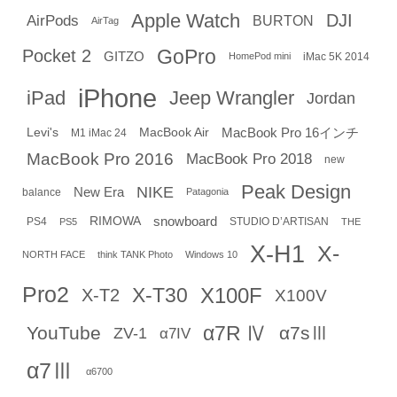
Apple Watch
DJI
AirPods
BURTON
AirTag
GoPro
Pocket 2
GITZO
iMac 5K 2014
HomePod mini
iPhone
iPad
Jeep Wrangler
Jordan
Levi's
MacBook Air
MacBook Pro 16インチ
M1 iMac 24
MacBook Pro 2016
MacBook Pro 2018
new
Peak Design
NIKE
New Era
balance
Patagonia
RIMOWA
snowboard
PS4
STUDIO D’ARTISAN
PS5
THE
X-H1
X-
NORTH FACE
think TANK Photo
Windows 10
Pro2
X-T30
X100F
X-T2
X100V
α7R Ⅳ
YouTube
α7sⅢ
ZV-1
α7IV
α7Ⅲ
α6700