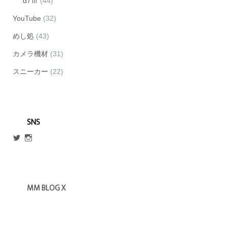
α7Ⅲ
(44)
YouTube
(32)
めし処
(43)
カメラ機材
(31)
スニーカー
(22)
SNS
@escmm45
mm_blog_x
さ
さ
ん
ん
の
の
プ
プ
ロ
ロ
MM BLOG X
フ
フ
ィ
ィ
ー
ー
ル
ル
を
を
Twitter
Instagram