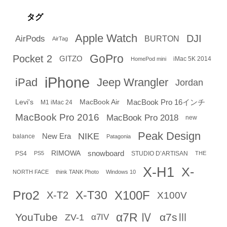
タグ
Apple Watch
DJI
AirPods
BURTON
AirTag
GoPro
Pocket 2
GITZO
iMac 5K 2014
HomePod mini
iPhone
iPad
Jeep Wrangler
Jordan
Levi's
MacBook Air
MacBook Pro 16インチ
M1 iMac 24
MacBook Pro 2016
MacBook Pro 2018
new
Peak Design
NIKE
New Era
balance
Patagonia
RIMOWA
snowboard
PS4
STUDIO D’ARTISAN
PS5
THE
X-H1
X-
NORTH FACE
think TANK Photo
Windows 10
Pro2
X-T30
X100F
X-T2
X100V
α7R Ⅳ
YouTube
α7sⅢ
ZV-1
α7IV