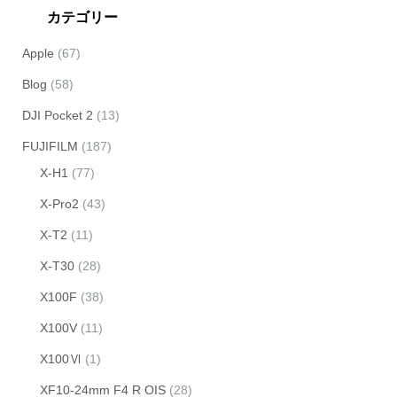
カテゴリー
Apple
(67)
Blog
(58)
DJI Pocket 2
(13)
FUJIFILM
(187)
X-H1
(77)
X-Pro2
(43)
X-T2
(11)
X-T30
(28)
X100F
(38)
X100V
(11)
X100Ⅵ
(1)
XF10-24mm F4 R OIS
(28)