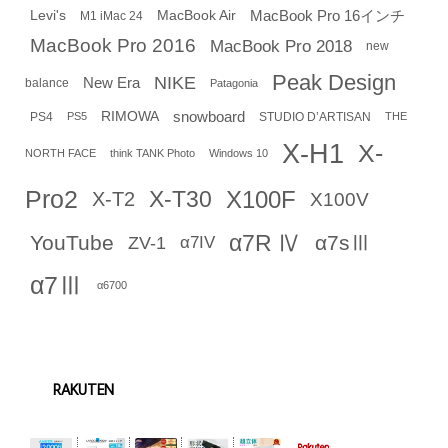
Levi's
MacBook Air
MacBook Pro 16インチ
M1 iMac 24
MacBook Pro 2016
MacBook Pro 2018
new
Peak Design
NIKE
New Era
balance
Patagonia
RIMOWA
snowboard
PS4
STUDIO D’ARTISAN
PS5
THE
X-H1
X-
NORTH FACE
think TANK Photo
Windows 10
Pro2
X-T30
X100F
X-T2
X100V
α7R Ⅳ
YouTube
α7sⅢ
ZV-1
α7IV
α7Ⅲ
α6700
RAKUTEN