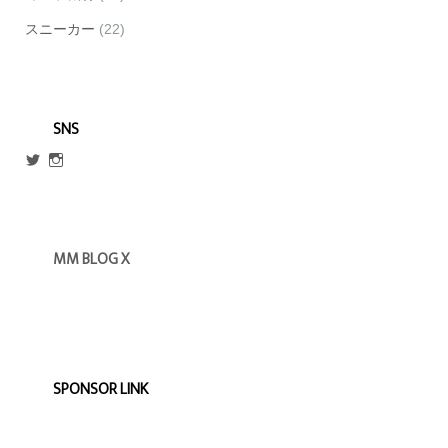
スニーカー
(22)
SNS
@escmm45
mm_blog_x
さ
さ
ん
ん
の
の
プ
プ
ロ
ロ
MM BLOG X
フ
フ
ィ
ィ
ー
ー
ル
ル
を
を
Twitter
Instagram
で
で
表
表
示
示
SPONSOR LINK