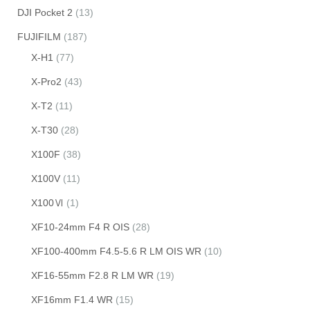
DJI Pocket 2
(13)
FUJIFILM
(187)
X-H1
(77)
X-Pro2
(43)
X-T2
(11)
X-T30
(28)
X100F
(38)
X100V
(11)
X100Ⅵ
(1)
XF10-24mm F4 R OIS
(28)
XF100-400mm F4.5-5.6 R LM OIS WR
(10)
XF16-55mm F2.8 R LM WR
(19)
XF16mm F1.4 WR
(15)