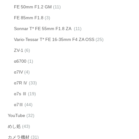
FE 50mm F1.2 GM
(11)
FE 85mm F1.8
(3)
Sonnar T* FE 55mm F1.8 ZA
(11)
Vario-Tessar T* FE 16-35mm F4 ZA OSS
(25)
ZV-1
(6)
α6700
(1)
α7IV
(4)
α7R Ⅳ
(33)
α7s Ⅲ
(19)
α7Ⅲ
(44)
YouTube
(32)
めし処
(43)
カメラ機材
(31)