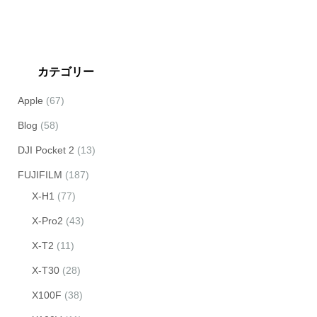
カテゴリー
Apple
(67)
Blog
(58)
DJI Pocket 2
(13)
FUJIFILM
(187)
X-H1
(77)
X-Pro2
(43)
X-T2
(11)
X-T30
(28)
X100F
(38)