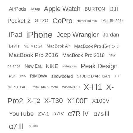
Apple Watch
DJI
AirPods
BURTON
AirTag
GoPro
Pocket 2
GITZO
iMac 5K 2014
HomePod mini
iPhone
iPad
Jeep Wrangler
Jordan
Levi's
MacBook Air
MacBook Pro 16インチ
M1 iMac 24
MacBook Pro 2016
MacBook Pro 2018
new
Peak Design
NIKE
New Era
balance
Patagonia
RIMOWA
snowboard
PS4
STUDIO D’ARTISAN
PS5
THE
X-H1
X-
NORTH FACE
think TANK Photo
Windows 10
Pro2
X-T30
X100F
X-T2
X100V
α7R Ⅳ
YouTube
α7sⅢ
ZV-1
α7IV
α7Ⅲ
α6700