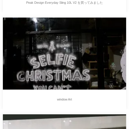
Peak Design Everyday Sling 10L V2 を買ってみました
window Art