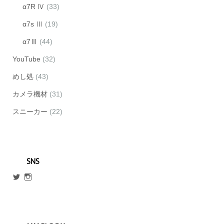
α7R Ⅳ
(33)
α7s Ⅲ
(19)
α7Ⅲ
(44)
YouTube
(32)
めし処
(43)
カメラ機材
(31)
スニーカー
(22)
SNS
@escmm45
mm_blog_x
さ
さ
ん
ん
の
の
プ
プ
ロ
ロ