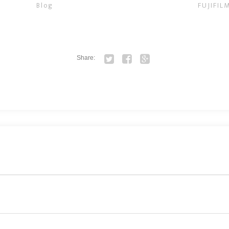
Blog
FUJIFIL
Share:
Twitter
Facebook
Google+