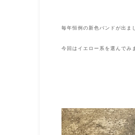
毎年恒例の新色バンドが出ま
今回は
イエロー系
を選んでみ