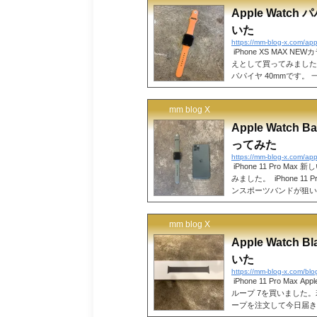
Apple Watc
いた
iPhone XS MAX N
えとして買ってみました。 
パパイヤ 40mmです
薄めのオレンジ色です。
なのでボディがアルミブ
mm blog X
汚れも間違いなく目立つ
ッチングもいいと思いますが
Apple Watc
ってみた
iPhone 11 Pro
みました。 iPhone 1
ンスポーツバンドが狙い
忘れてた所に新色カーキがきたの
Pro Max ミッドナ
mm blog X
カーキの方が好みでしたの
グレイにしとけば良かった
Apple Watch B
いた
https://mm-blog-x.com/b
iPhone 11 Pro Ma
ループ 7を買いました
ープを注文して今日届き