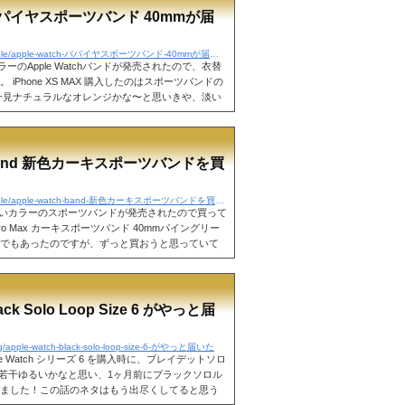
h パパイヤスポーツバンド 40mmが届
https://mm-blog-x.com/apple/apple-watch-パパイヤスポーツバンド-40mmが届いた
EWカラーのApple Watchバンドが発売されたので、衣替
iPhone XS MAX 購入したのはスポーツバンドの
。 一見ナチュラルなオレンジかな〜と思いきや、淡い
 光の加減で濃いめの色に見えますが、柔らかい色
ラックなのもあって、気持ち違和感があります。
でしょう。 シルバーのアルミの方がシンプルでマ
Apple Watchはこれでいいんです。...
h Band 新色カーキスポーツバンドを買
https://mm-blog-x.com/apple/apple-watch-band-新色カーキスポーツバンドを買ってみた
 Max 新しいカラーのスポーツバンドが発売されたので買って
1 Pro Max カーキスポーツバンド 40mmパイングリー
でもあったのですが、ずっと買おうと思っていて
で決めました。 iPhone Xs Max iPhone 11
イトグリーンとは若干色は違います。正直グリーンより
で、ある意味良かったです。iPhoneもスペース
とちょっと後悔しています。 iPh...
lack Solo Loop Size 6 がやっと届
log/apple-watch-black-solo-loop-size-6-がやっと届いた
x Apple Watch シリーズ 6 を購入時に、ブレイデットソロ
。若干ゆるいかなと思い、1ヶ月前にブラックソロル
ました！この話のネタはもう出尽くしてると思う