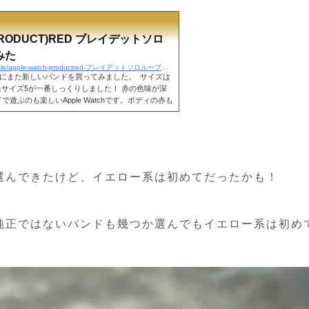
。 左 ブラックソロループ 6 右 ブレイデットソ
いしか変わらないですね！ 装着しても正直変わらない
良かったかも！ブレイデットソロループだと6、ソロ
感じでした。 やっぱり結論は、...
 (PRODUCT)RED ブレイデットソロ
みた
https://mm-blog-x.com/apple/apple-watch-productred-ブレイデットソロループを買ってみた
リーズ6にまた新しいバンドを買ってみました。 サイズは
果サイズ5が一番しっくりしました！ 赤の色味が深
遊ぶのも楽しいApple Watchです。ボディの赤も
選んできたけど、イエロー系は初めてだったかも！
純正ではないバンドも幾つか選んでもイエロー系は初め