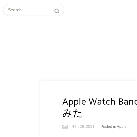
Search
for:
Apple Wat
みた
4月, 29, 2021
Posted in
Apple