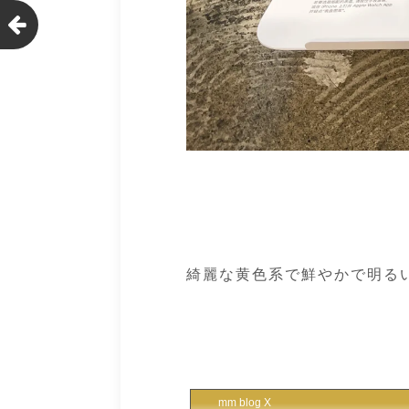
綺麗な黄色系で鮮やかで明る
mm blog X