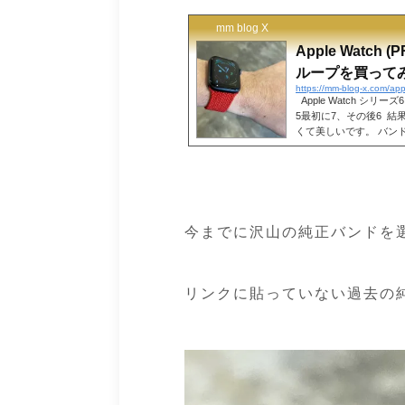
ので、サクッといきます
ロループ 75mmくら
mm blog X
感じです！サイズ 5で
ループだと5がジャストな
Apple Watch
ループを買って
Apple Watch シ
5最初に7、その後6 結
くて美しいです。 バンドで
欲しいな〜！
今までに沢山の純正バンドを
リンクに貼っていない過去の