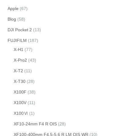
Apple
(67)
Blog
(58)
DJI Pocket 2
(13)
FUJIFILM
(187)
X-H1
(77)
X-Pro2
(43)
X-T2
(11)
X-T30
(28)
X100F
(38)
X100V
(11)
X100Ⅵ
(1)
XF10-24mm F4 R OIS
(28)
XF100-400mm F4.5-5.6 R LM OIS WR
(10)