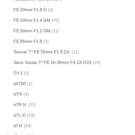
FE 20mm F1.8 G
(6)
FE 24mm F1.4 GM
(20)
FE 50mm F1.2 GM
(11)
FE 85mm F1.8
(3)
Sonnar T* FE 55mm F1.8 ZA
(11)
Vario-Tessar T* FE 16-35mm F4 ZA OSS
(25)
ZV-1
(6)
α6700
(1)
α7IV
(4)
α7R Ⅳ
(33)
α7s Ⅲ
(19)
α7Ⅲ
(44)