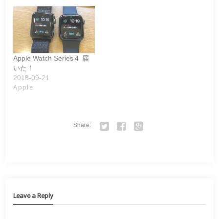
Apple Watch Series４ 届
いた！
2018-09-21
Apple
Share:
Twitter
Facebook
Google+
Leave a Reply