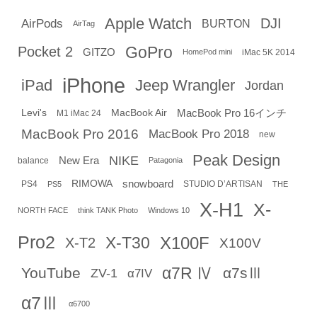
Apple Watch
DJI
AirPods
BURTON
AirTag
GoPro
Pocket 2
GITZO
iMac 5K 2014
HomePod mini
iPhone
iPad
Jeep Wrangler
Jordan
Levi's
MacBook Air
MacBook Pro 16インチ
M1 iMac 24
MacBook Pro 2016
MacBook Pro 2018
new
Peak Design
NIKE
New Era
balance
Patagonia
RIMOWA
snowboard
PS4
STUDIO D’ARTISAN
PS5
THE
X-H1
X-
NORTH FACE
think TANK Photo
Windows 10
Pro2
X-T30
X100F
X-T2
X100V
α7R Ⅳ
YouTube
α7sⅢ
ZV-1
α7IV
α7Ⅲ
α6700