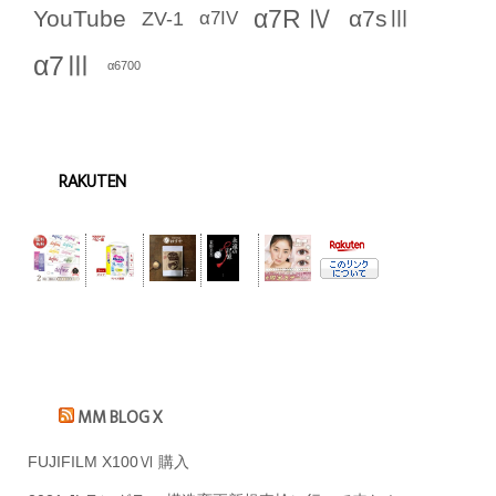
α7R Ⅳ
YouTube
α7sⅢ
ZV-1
α7IV
α7Ⅲ
α6700
RAKUTEN
MM BLOG X
FUJIFILM X100Ⅵ 購入