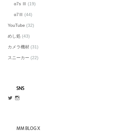
α7s Ⅲ
(19)
α7Ⅲ
(44)
YouTube
(32)
めし処
(43)
カメラ機材
(31)
スニーカー
(22)
SNS
@escmm45
mm_blog_x
さ
さ
ん
ん
の
の
プ
プ
ロ
ロ
MM BLOG X
フ
フ
ィ
ィ
ー
ー