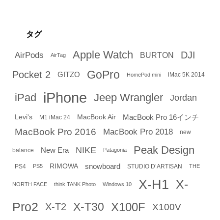
タグ
Apple Watch
DJI
AirPods
BURTON
AirTag
GoPro
Pocket 2
GITZO
iMac 5K 2014
HomePod mini
iPhone
iPad
Jeep Wrangler
Jordan
Levi's
MacBook Air
MacBook Pro 16インチ
M1 iMac 24
MacBook Pro 2016
MacBook Pro 2018
new
Peak Design
NIKE
New Era
balance
Patagonia
RIMOWA
snowboard
PS4
STUDIO D’ARTISAN
PS5
THE
X-H1
X-
NORTH FACE
think TANK Photo
Windows 10
Pro2
X-T30
X100F
X-T2
X100V