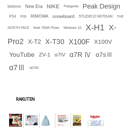
Peak Design
NIKE
New Era
balance
Patagonia
RIMOWA
snowboard
PS4
STUDIO D’ARTISAN
PS5
THE
X-H1
X-
NORTH FACE
think TANK Photo
Windows 10
Pro2
X-T30
X100F
X-T2
X100V
α7R Ⅳ
YouTube
α7sⅢ
ZV-1
α7IV
α7Ⅲ
α6700
RAKUTEN