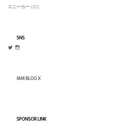
スニーカー
(22)
SNS
@escmm45
mm_blog_x
さ
さ
ん
ん
の
の
プ
プ
ロ
ロ
MM BLOG X
フ
フ
ィ
ィ
ー
ー
ル
ル
を
を
Twitter
Instagram
で
で
表
表
示
示
SPONSOR LINK