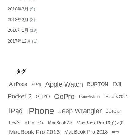
2018年3月
(9)
2018年2月
(3)
2018年1月
(18)
2017年12月
(1)
タグ
Apple Watch
DJI
AirPods
BURTON
AirTag
GoPro
Pocket 2
GITZO
iMac 5K 2014
HomePod mini
iPhone
iPad
Jeep Wrangler
Jordan
Levi's
MacBook Air
MacBook Pro 16インチ
M1 iMac 24
MacBook Pro 2016
MacBook Pro 2018
new