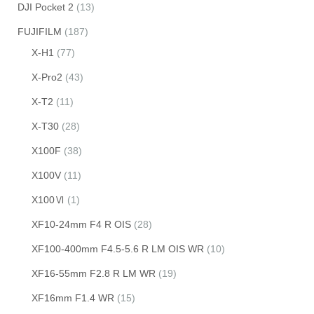
DJI Pocket 2
(13)
FUJIFILM
(187)
X-H1
(77)
X-Pro2
(43)
X-T2
(11)
X-T30
(28)
X100F
(38)
X100V
(11)
X100Ⅵ
(1)
XF10-24mm F4 R OIS
(28)
XF100-400mm F4.5-5.6 R LM OIS WR
(10)
XF16-55mm F2.8 R LM WR
(19)
XF16mm F1.4 WR
(15)