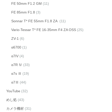
FE 50mm F1.2 GM
(11)
FE 85mm F1.8
(3)
Sonnar T* FE 55mm F1.8 ZA
(11)
Vario-Tessar T* FE 16-35mm F4 ZA OSS
(25)
ZV-1
(6)
α6700
(1)
α7IV
(4)
α7R Ⅳ
(33)
α7s Ⅲ
(19)
α7Ⅲ
(44)
YouTube
(32)
めし処
(43)
カメラ機材
(31)