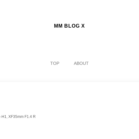
MM BLOG X
TOP
ABOUT
-H1
,
XF35mm F1.4 R