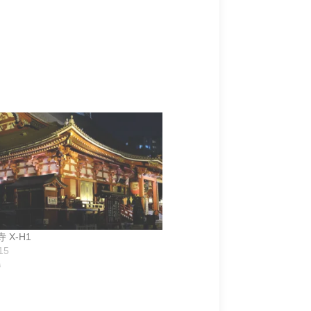
 X-H1
15
M