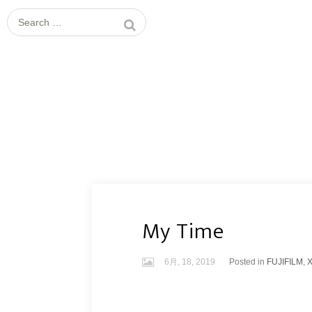
Search
for:
My Time
6月, 18, 2019
Posted in
FUJIFILM
,
X