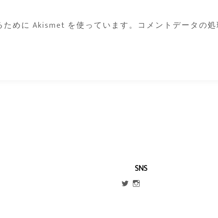
めに Akismet を使っています。
コメントデータの処
SNS
@escmm45
mm_blog_x
さ
さ
ん
ん
の
の
プ
プ