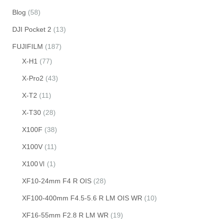
Blog
(58)
DJI Pocket 2
(13)
FUJIFILM
(187)
X-H1
(77)
X-Pro2
(43)
X-T2
(11)
X-T30
(28)
X100F
(38)
X100V
(11)
X100Ⅵ
(1)
XF10-24mm F4 R OIS
(28)
XF100-400mm F4.5-5.6 R LM OIS WR
(10)
XF16-55mm F2.8 R LM WR
(19)