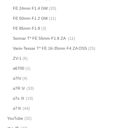
FE 24mm F1.4 GM
(20)
FE 50mm F1.2 GM
(11)
FE 85mm F1.8
(3)
Sonnar T* FE 55mm F1.8 ZA
(11)
Vario-Tessar T* FE 16-35mm F4 ZA OSS
(25)
ZV-1
(6)
α6700
(1)
α7IV
(4)
α7R Ⅳ
(33)
α7s Ⅲ
(19)
α7Ⅲ
(44)
YouTube
(32)