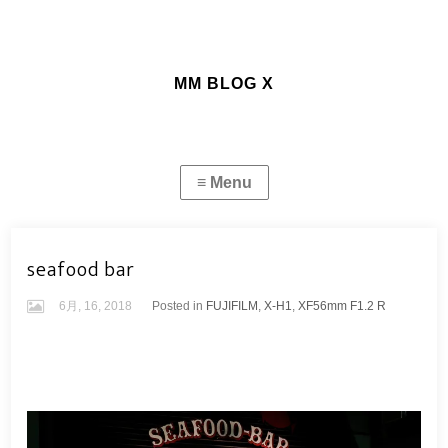
MM BLOG X
seafood bar
6月, 16, 2018
Posted in
FUJIFILM
,
X-H1
,
XF56mm F1.2 R