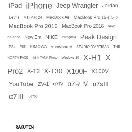
iPhone
iPad
Jeep Wrangler
Jordan
Levi's
MacBook Air
MacBook Pro 16インチ
M1 iMac 24
MacBook Pro 2016
MacBook Pro 2018
new
Peak Design
NIKE
New Era
balance
Patagonia
RIMOWA
snowboard
PS4
STUDIO D’ARTISAN
PS5
THE
X-H1
X-
NORTH FACE
think TANK Photo
Windows 10
Pro2
X-T30
X100F
X-T2
X100V
α7R Ⅳ
YouTube
α7sⅢ
ZV-1
α7IV
α7Ⅲ
α6700
RAKUTEN