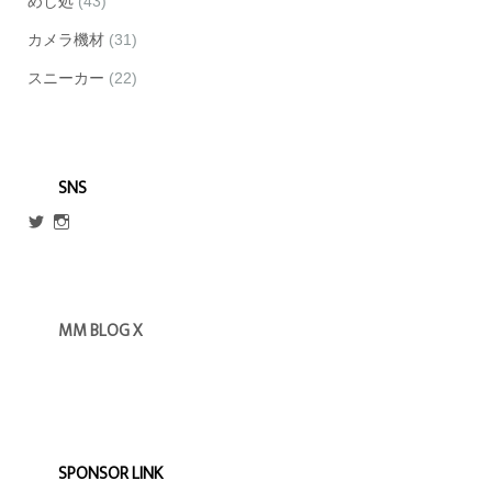
めし処
(43)
カメラ機材
(31)
スニーカー
(22)
SNS
@escmm45
mm_blog_x
さ
さ
ん
ん
の
の
プ
プ
ロ
ロ
MM BLOG X
フ
フ
ィ
ィ
ー
ー
ル
ル
を
を
Twitter
Instagram
で
で
表
表
示
示
SPONSOR LINK