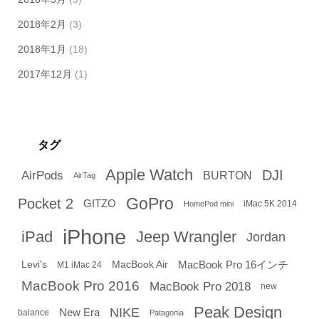
2018年2月
(3)
2018年1月
(18)
2017年12月
(1)
タグ
Apple Watch
DJI
AirPods
BURTON
AirTag
GoPro
Pocket 2
GITZO
iMac 5K 2014
HomePod mini
iPhone
iPad
Jeep Wrangler
Jordan
Levi's
MacBook Air
MacBook Pro 16インチ
M1 iMac 24
MacBook Pro 2016
MacBook Pro 2018
new
Peak Design
NIKE
New Era
balance
Patagonia