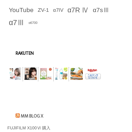
α7R Ⅳ
YouTube
α7sⅢ
ZV-1
α7IV
α7Ⅲ
α6700
RAKUTEN
MM BLOG X
FUJIFILM X100Ⅵ 購入