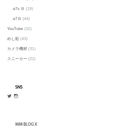
α7s Ⅲ
(19)
α7Ⅲ
(44)
YouTube
(32)
めし処
(43)
カメラ機材
(31)
スニーカー
(22)
SNS
@escmm45
mm_blog_x
さ
さ
ん
ん
の
の
プ
プ
ロ
ロ
MM BLOG X
フ
フ
ィ
ィ