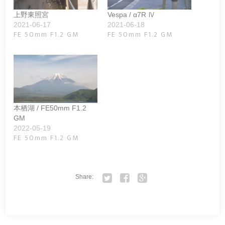
上野東照宮
Vespa / α7R Ⅳ
2021-06-17
2021-06-18
FE 50mm F1.2 GM
FE 50mm F1.2 GM
本栖湖 / FE50mm F1.2
GM
2022-05-19
FE 50mm F1.2 GM
Share:
Twitter
Facebook
Google+