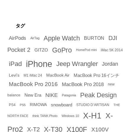
タグ
Apple Watch
DJI
AirPods
BURTON
AirTag
GoPro
Pocket 2
GITZO
iMac 5K 2014
HomePod mini
iPhone
iPad
Jeep Wrangler
Jordan
Levi's
MacBook Air
MacBook Pro 16インチ
M1 iMac 24
MacBook Pro 2016
MacBook Pro 2018
new
Peak Design
NIKE
New Era
balance
Patagonia
RIMOWA
snowboard
PS4
STUDIO D’ARTISAN
PS5
THE
X-H1
X-
NORTH FACE
think TANK Photo
Windows 10
Pro2
X-T30
X100F
X-T2
X100V