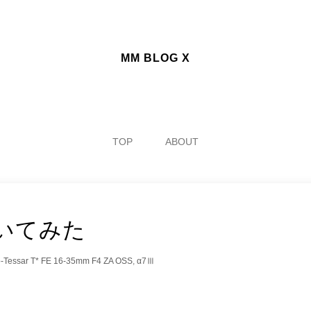
MM BLOG X
TOP
ABOUT
いてみた
o-Tessar T* FE 16-35mm F4 ZA OSS
,
α7Ⅲ