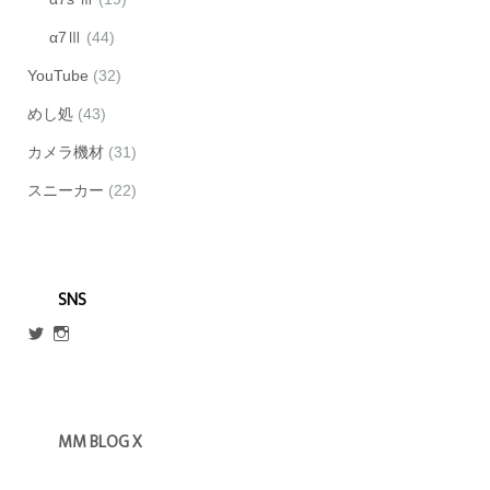
α7Ⅲ
(44)
YouTube
(32)
めし処
(43)
カメラ機材
(31)
スニーカー
(22)
SNS
@escmm45
mm_blog_x
さ
さ
ん
ん
の
の
プ
プ
ロ
ロ
MM BLOG X
フ
フ
ィ
ィ
ー
ー