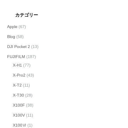
カテゴリー
Apple
(67)
Blog
(58)
DJI Pocket 2
(13)
FUJIFILM
(187)
X-H1
(77)
X-Pro2
(43)
X-T2
(11)
X-T30
(28)
X100F
(38)
X100V
(11)
X100Ⅵ
(1)